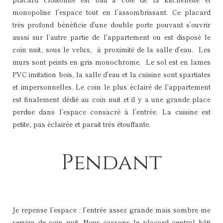
monopolise l’espace tout en l’assombrissant. Ce placard
très profond bénéficie d’une double porte pouvant s’ouvrir
aussi sur l’autre partie de l’appartement ou est disposé le
coin nuit, sous le velux, à proximité de la salle d’eau. Les
murs sont peints en gris monochrome. Le sol est en lames
PVC imitation bois, la salle d’eau et la cuisine sont spartiates
et impersonnelles. Le coin le plus éclairé de l’appartement
est finalement dédié au coin nuit et il y a une grande place
perdue dans l’espace consacré à l’entrée. La cuisine est
petite, pas éclairée et parait très étouffante.
Pendant
Démolition du placard central inutile et ouverture de la
Ouverture cloison de la nouvelle entrée de la salle
Ancienne entrée de salle d'eau rebouché et où est
Création de l'espace cuisine
installée un hublot pour laisser passer la lumière
cloison de la kitchentte
d'eau
Je repense l’espace : l’entrée assez grande mais sombre me
servira de coin nuit. Nous cassons le placard central bâti