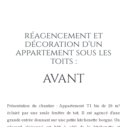
réagencement et
décoration d'un
appartement sous les
toits :
AVANT
Coin couchage avec entrée salle de bain et double
Un couchage dans la partie la plus lumineuse de
Vue du placard bâti à côté entrée kitchenette
Coin nuit avec lit fixe deux places
Coin nuit avec fenêtre de toit
Entrée de l'appartement
Salle d'eau avec wc
Kitchenette
porte placard bâti
l'appartement
Présentation du chantier : Appartement T1 bis de 26 m²
éclairé par une seule fenêtre de toit. Il est agencé d’une
grande entrée donnant sur une petite kitchenette borgne. Un
placard cloisonné est bâti à côté de la kitchenette et