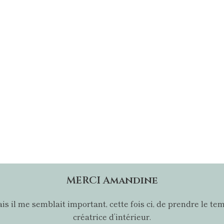
MERCI Amandine
 mais il me semblait important, cette fois ci, de prendre l
créatrice d’intérieur.