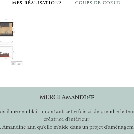
MES RÉALISATIONS
COUPS DE COEUR
MERCI Amandine
 mais il me semblait important, cette fois ci, de prendre l
créatrice d’intérieur.
l à Amandine afin qu’elle m’aide dans un projet d’aménageme