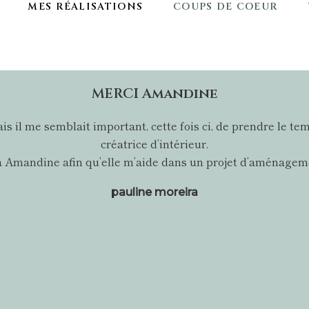
MES RÉALISATIONS
COUPS DE COEUR
MERCI Amandine
 mais il me semblait important, cette fois ci, de prendre l
créatrice d’intérieur.
l à Amandine afin qu’elle m’aide dans un projet d’aménageme
pauline moreira